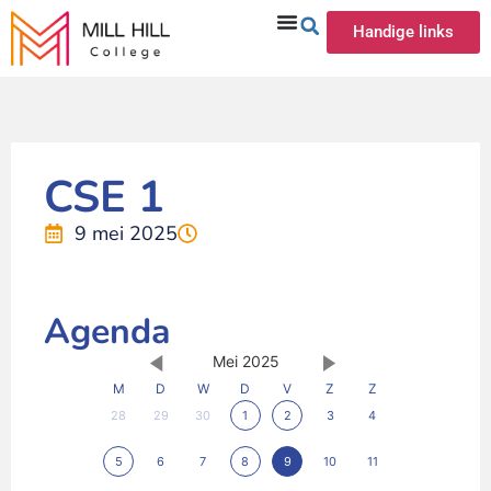
Handige links
CSE 1
9 mei 2025
Agenda
Mei 2025
M
D
W
D
V
Z
Z
28
29
30
1
2
3
4
5
6
7
8
9
10
11