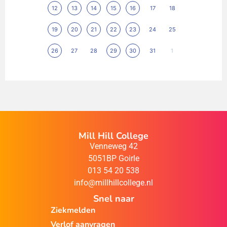
12
13
14
15
16
17
18
19
20
21
22
23
24
25
26
27
28
29
30
31
1
Mill Hill College
Venneweg 42
5051BP Goirle
013 54 20 538
info@millhillcollege.nl
Snel naar
Ziekmelden
Verlof aanvragen