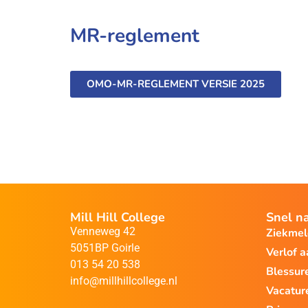
MR-reglement
OMO-MR-REGLEMENT VERSIE 2025
Mill Hill College
Snel n
Venneweg 42
Ziekme
5051BP Goirle
Verlof 
013 54 20 538
Blessur
info@millhillcollege.nl
Vacatur