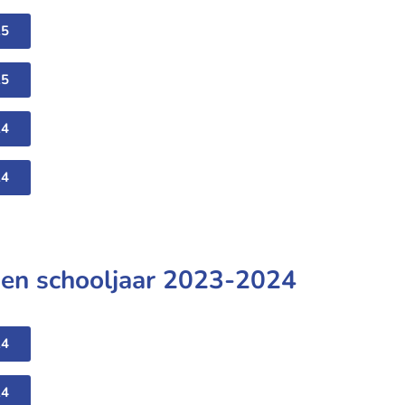
25
25
24
24
en schooljaar 2023-2024
24
24