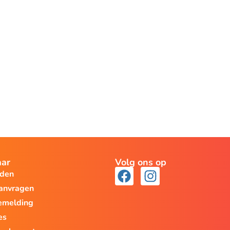
aar
Volg ons op
lden
aanvragen
emelding
es