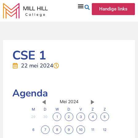
Handige links
CSE 1
22 mei 2024
Agenda
Mei 2024
M
D
W
D
V
Z
Z
29
30
1
2
3
4
5
6
7
8
9
10
11
12