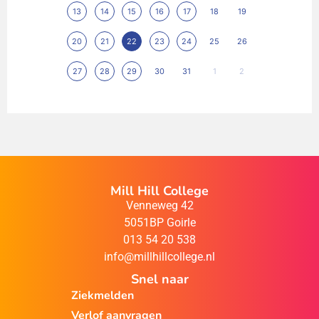
13
14
15
16
17
18
19
20
21
22
23
24
25
26
27
28
29
30
31
1
2
Mill Hill College
Venneweg 42
5051BP Goirle
013 54 20 538
info@millhillcollege.nl
Snel naar
Ziekmelden
Verlof aanvragen