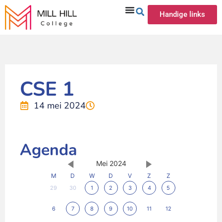
Handige links
CSE 1
14 mei 2024
Agenda
Mei 2024
M
D
W
D
V
Z
Z
29
30
1
2
3
4
5
6
7
8
9
10
11
12