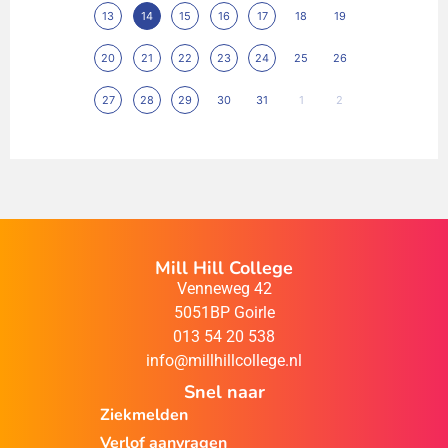
13
14
15
16
17
18
19
20
21
22
23
24
25
26
27
28
29
30
31
1
2
Mill Hill College
Venneweg 42
5051BP Goirle
013 54 20 538
info@millhillcollege.nl
Snel naar
Ziekmelden
Verlof aanvragen