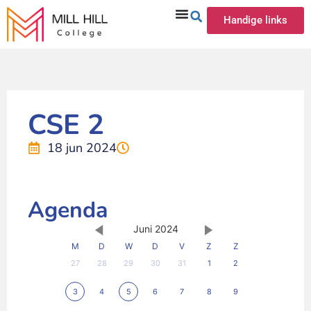
Handige links
CSE 2
18 jun 2024
Agenda
Juni 2024
M
D
W
D
V
Z
Z
27
28
29
30
31
1
2
3
4
5
6
7
8
9