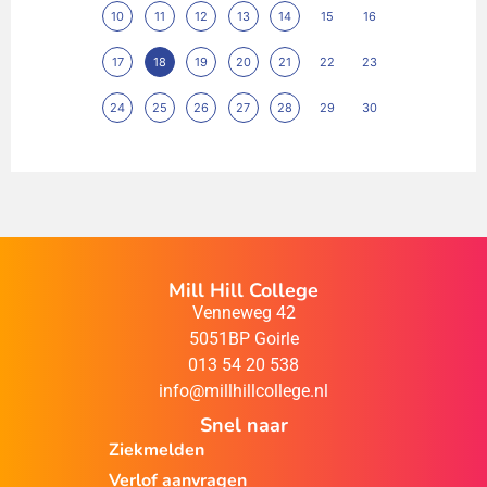
10
11
12
13
14
15
16
17
18
19
20
21
22
23
24
25
26
27
28
29
30
Mill Hill College
Venneweg 42
5051BP Goirle
013 54 20 538
info@millhillcollege.nl
Snel naar
Ziekmelden
Verlof aanvragen