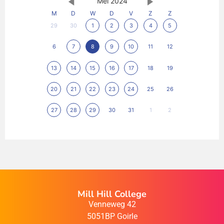
Mei 2024
M
D
W
D
V
Z
Z
29
30
1
2
3
4
5
6
7
8
9
10
11
12
13
14
15
16
17
18
19
20
21
22
23
24
25
26
27
28
29
30
31
1
2
Mill Hill College
Venneweg 42
5051BP Goirle