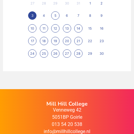
27
28
29
30
31
1
2
3
4
5
6
7
8
9
10
11
12
13
14
15
16
17
18
19
20
21
22
23
24
25
26
27
28
29
30
Mill Hill College
Venneweg 42
5051BP Goirle
013 54 20 538
info@millhillcollege.nl