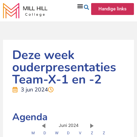
Handige links
Deze week
ouderpresentaties
Team-X-1 en -2
3 jun 2024
Agenda
Juni 2024
M
D
W
D
V
Z
Z