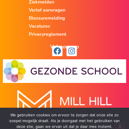
Ziekmelden
Verlof aanvragen
Blessuremelding
Vacatures
Privacyreglement
Volg ons op
We gebruiken cookies om ervoor te zorgen dat onze site zo
soepel mogelijk draait. Als je doorgaat met het gebruiken van
deze site, gaan we ervan uit dat je daar mee instemt.