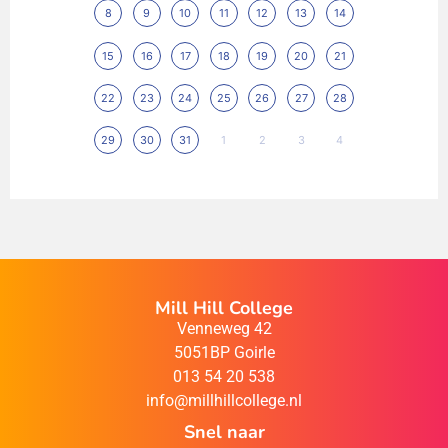
8
9
10
11
12
13
14
15
16
17
18
19
20
21
22
23
24
25
26
27
28
29
30
31
1
2
3
4
Mill Hill College
Venneweg 42
5051BP Goirle
013 54 20 538
info@millhillcollege.nl
Snel naar