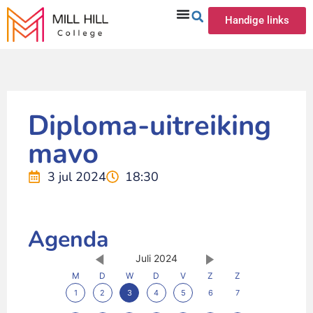
Handige links
Diploma-uitreiking
mavo
3 jul 2024
18:30
Agenda
Juli 2024
M
D
W
D
V
Z
Z
1
2
3
4
5
6
7