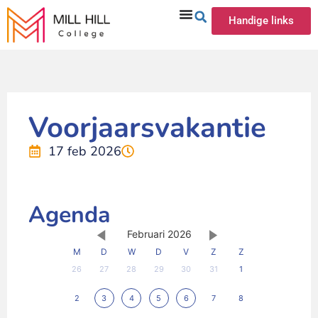
Handige links
Voorjaarsvakantie
17 feb 2026
Agenda
Februari 2026
M
D
W
D
V
Z
Z
26
27
28
29
30
31
1
2
3
4
5
6
7
8