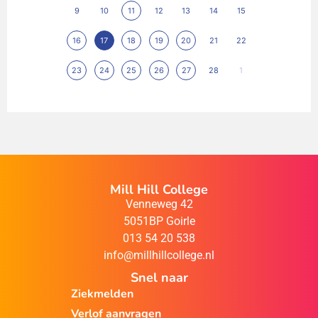
9
10
11
12
13
14
15
16
17
18
19
20
21
22
23
24
25
26
27
28
1
Mill Hill College
Venneweg 42
5051BP Goirle
013 54 20 538
info@millhillcollege.nl
Snel naar
Ziekmelden
Verlof aanvragen