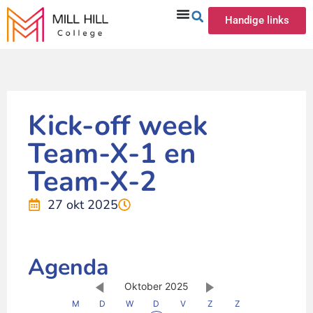
Handige links
Kick-off week
Team-X-1 en
Team-X-2
27 okt 2025
Agenda
Oktober 2025
M
D
W
D
V
Z
Z