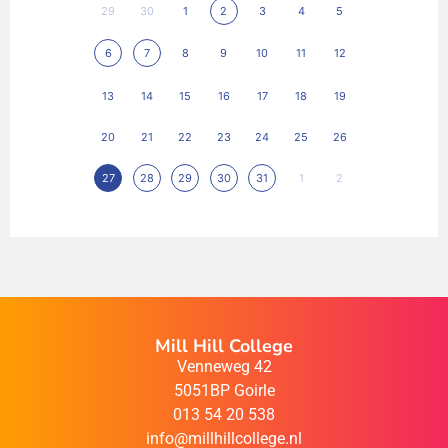
29
30
1
2
3
4
5
6
7
8
9
10
11
12
13
14
15
16
17
18
19
20
21
22
23
24
25
26
27
28
29
30
31
1
2
Mill Hill College
Venneweg 42
5051BP Goirle
013 54 20 538
info@millhillcollege.nl