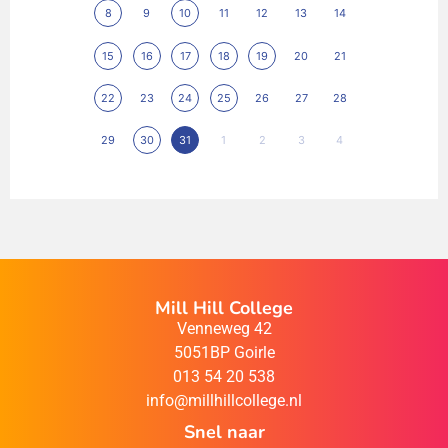
8
9
10
11
12
13
14
15
16
17
18
19
20
21
22
23
24
25
26
27
28
29
30
31
1
2
3
4
Mill Hill College
Venneweg 42
5051BP Goirle
013 54 20 538
info@millhillcollege.nl
Snel naar