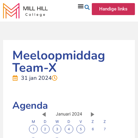
Handige links
Meeloopmiddag
Team-X
31 jan 2024
Agenda
Januari 2024
M
D
W
D
V
Z
Z
1
2
3
4
5
6
7