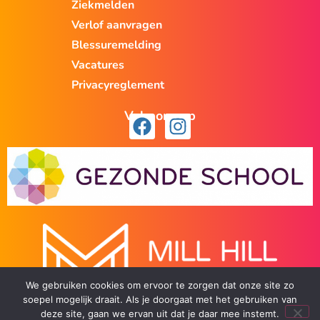
Ziekmelden
Verlof aanvragen
Blessuremelding
Vacatures
Privacyreglement
Volg ons op
We gebruiken cookies om ervoor te zorgen dat onze site zo
soepel mogelijk draait. Als je doorgaat met het gebruiken van
deze site, gaan we ervan uit dat je daar mee instemt.