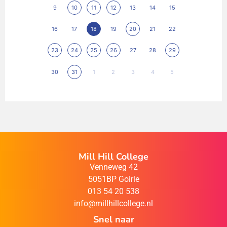
9
10
11
12
13
14
15
16
17
18
19
20
21
22
23
24
25
26
27
28
29
30
31
1
2
3
4
5
Mill Hill College
Venneweg 42
5051BP Goirle
013 54 20 538
info@millhillcollege.nl
Snel naar