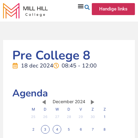
Handige links
Pre College 8
18 dec 2024
08:45 - 12:00
Agenda
December 2024
M
D
W
D
V
Z
Z
25
26
27
28
29
30
1
2
3
4
5
6
7
8