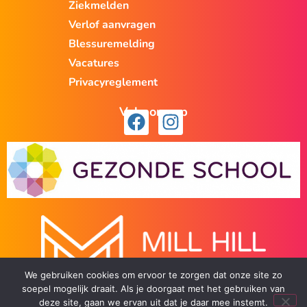
Ziekmelden
Verlof aanvragen
Blessuremelding
Vacatures
Privacyreglement
Volg ons op
We gebruiken cookies om ervoor te zorgen dat onze site zo
soepel mogelijk draait. Als je doorgaat met het gebruiken van
deze site, gaan we ervan uit dat je daar mee instemt.