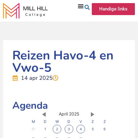
Handige links
Reizen Havo-4 en
Vwo-5
14 apr 2025
Agenda
April 2025
M
D
W
D
V
Z
Z
31
1
2
3
4
5
6