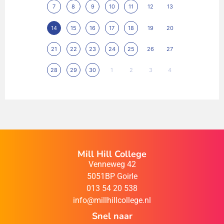
7
8
9
10
11
12
13
14
15
16
17
18
19
20
21
22
23
24
25
26
27
28
29
30
1
2
3
4
Mill Hill College
Venneweg 42
5051BP Goirle
013 54 20 538
info@millhillcollege.nl
Snel naar