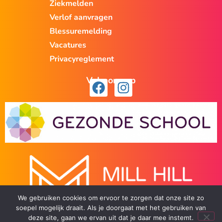
Ziekmelden
Verlof aanvragen
Blessuremelding
Vacatures
Privacyreglement
Volg ons op
We gebruiken cookies om ervoor te zorgen dat onze site zo
soepel mogelijk draait. Als je doorgaat met het gebruiken van
deze site, gaan we ervan uit dat je daar mee instemt.