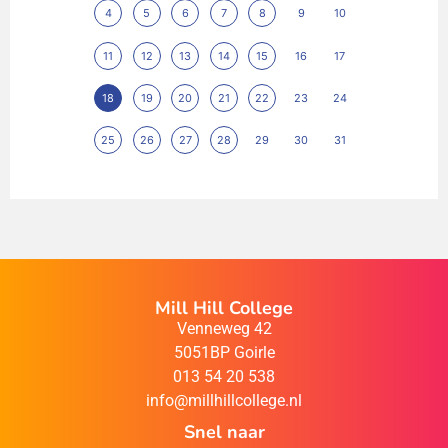
4
5
6
7
8
9
10
11
12
13
14
15
16
17
18
19
20
21
22
23
24
25
26
27
28
29
30
31
Mill Hill College
Venneweg 42
5051BP Goirle
013 54 20 538
info@millhillcollege.nl
Snel naar