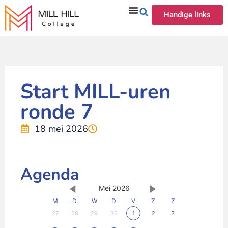
Handige links
Start MILL-uren
ronde 7
18 mei 2026
Agenda
Mei 2026
M
D
W
D
V
Z
Z
27
28
29
30
1
2
3