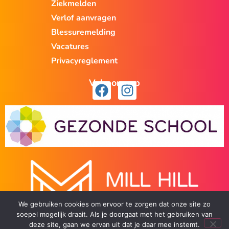
Ziekmelden
Verlof aanvragen
Blessuremelding
Vacatures
Privacyreglement
Volg ons op
We gebruiken cookies om ervoor te zorgen dat onze site zo
soepel mogelijk draait. Als je doorgaat met het gebruiken van
deze site, gaan we ervan uit dat je daar mee instemt.