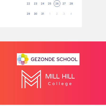
22
23
24
25
26
27
28
29
30
31
1
2
3
4