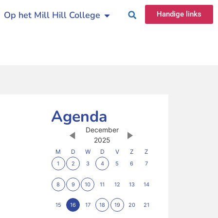
Op het Mill Hill College
Handige links
Agenda
December
2025
M
D
W
D
V
Z
Z
1
2
3
4
5
6
7
8
9
10
11
12
13
14
15
16
17
18
19
20
21