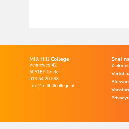
Mill Hill College
Snel n
Venneweg 42
Ziekme
5051BP Goirle
Verlof 
013 54 20 538
Blessur
info@millhillcollege.nl
Vacatur
Privacy