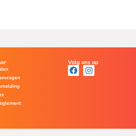
aar
Volg ons op
lden
aanvragen
emelding
es
reglement