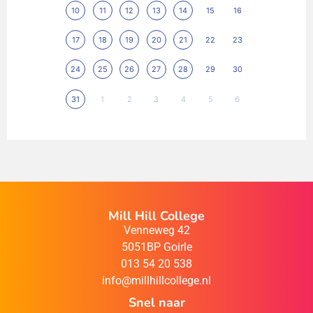
10
11
12
13
14
15
16
17
18
19
20
21
22
23
24
25
26
27
28
29
30
31
1
2
3
4
5
6
Mill Hill College
Venneweg 42
5051BP Goirle
013 54 20 538
info@millhillcollege.nl
Snel naar