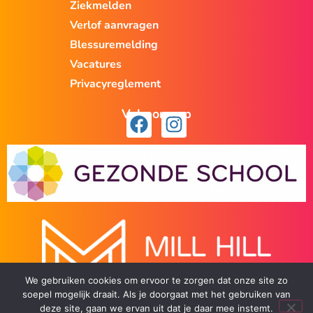
Ziekmelden
Verlof aanvragen
Blessuremelding
Vacatures
Privacyreglement
Volg ons op
We gebruiken cookies om ervoor te zorgen dat onze site zo
soepel mogelijk draait. Als je doorgaat met het gebruiken van
deze site, gaan we ervan uit dat je daar mee instemt.