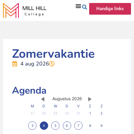
Handige links
Zomervakantie
4 aug 2026
Agenda
Augustus 2026
M
D
W
D
V
Z
Z
27
28
29
30
31
1
2
3
4
5
6
7
8
9