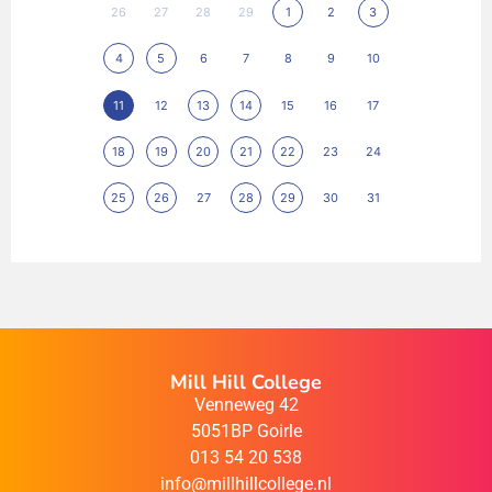
26
27
28
29
1
2
3
4
5
6
7
8
9
10
11
12
13
14
15
16
17
18
19
20
21
22
23
24
25
26
27
28
29
30
31
Mill Hill College
Venneweg 42
5051BP Goirle
013 54 20 538
info@millhillcollege.nl