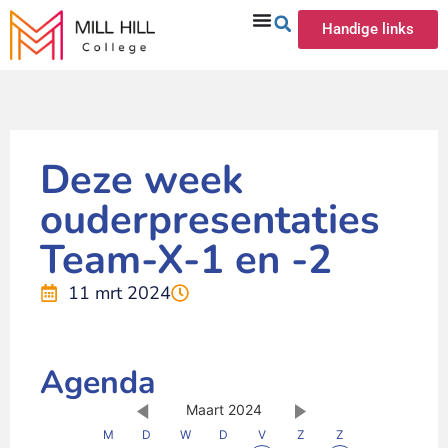
Handige links
Deze week
ouderpresentaties
Team-X-1 en -2
11 mrt 2024
Agenda
Maart 2024
M
D
W
D
V
Z
Z