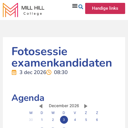
Handige links
Fotosessie
examenkandidaten
3 dec 2026
08:30
Agenda
December 2026
M
D
W
D
V
Z
Z
30
1
2
3
4
5
6