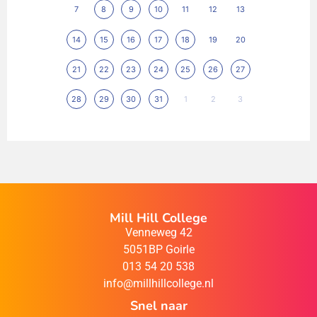
7
8
9
10
11
12
13
14
15
16
17
18
19
20
21
22
23
24
25
26
27
28
29
30
31
1
2
3
Mill Hill College
Venneweg 42
5051BP Goirle
013 54 20 538
info@millhillcollege.nl
Snel naar