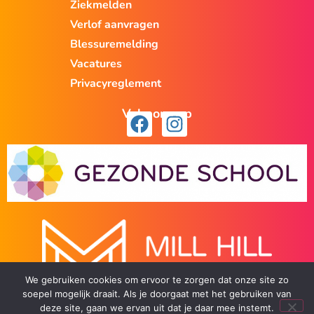
Ziekmelden
Verlof aanvragen
Blessuremelding
Vacatures
Privacyreglement
Volg ons op
We gebruiken cookies om ervoor te zorgen dat onze site zo
soepel mogelijk draait. Als je doorgaat met het gebruiken van
deze site, gaan we ervan uit dat je daar mee instemt.