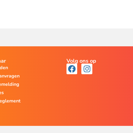
aar
Volg ons op
lden
aanvragen
emelding
es
reglement