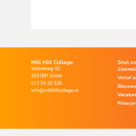
Mill Hill College
Snel n
Venneweg 42
Ziekme
5051BP Goirle
Verlof 
013 54 20 538
Blessur
info@millhillcollege.nl
Vacatur
Privacy