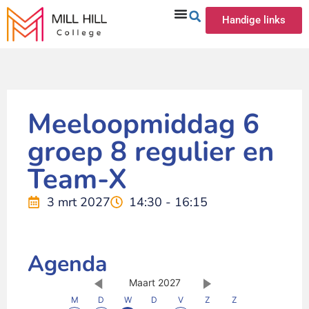
Handige links
Meeloopmiddag 6
groep 8 regulier en
Team-X
3 mrt 2027
14:30 - 16:15
Agenda
Maart 2027
M
D
W
D
V
Z
Z