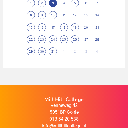
1
2
3
4
5
6
7
8
9
10
11
12
13
14
15
16
17
18
19
20
21
22
23
24
25
26
27
28
29
30
31
1
2
3
4
Mill Hill College
Venneweg 42
5051BP Goirle
013 54 20 538
info@millhillcollege.nl