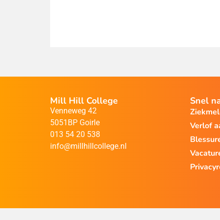
Mill Hill College
Snel n
Venneweg 42
Ziekme
5051BP Goirle
Verlof 
013 54 20 538
Blessur
info@millhillcollege.nl
Vacatur
Privacy