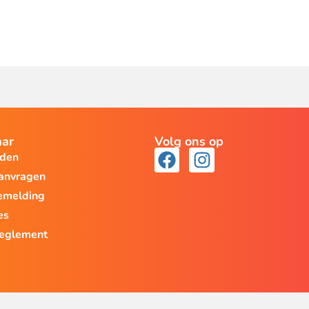
aar
Volg ons op
lden
aanvragen
emelding
es
reglement