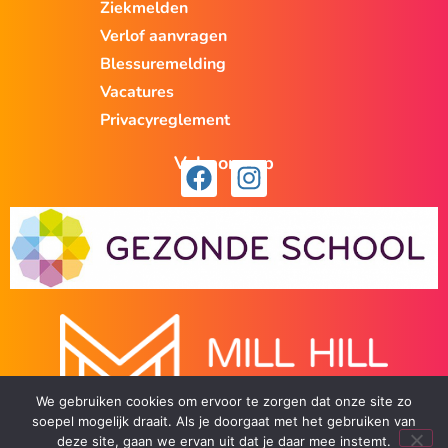
Ziekmelden
Verlof aanvragen
Blessuremelding
Vacatures
Privacyreglement
Volg ons op
We gebruiken cookies om ervoor te zorgen dat onze site zo
soepel mogelijk draait. Als je doorgaat met het gebruiken van
deze site, gaan we ervan uit dat je daar mee instemt.