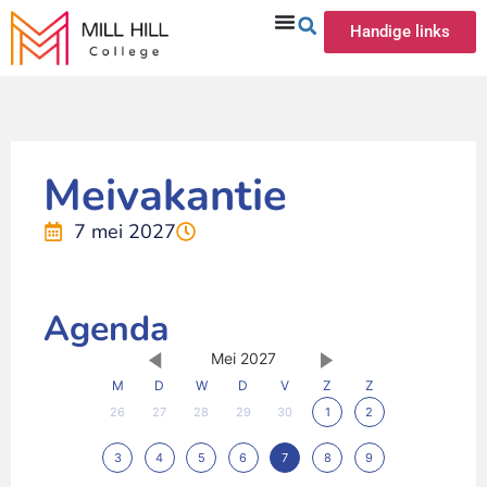
Handige links
Meivakantie
7 mei 2027
Agenda
Mei 2027
M
D
W
D
V
Z
Z
26
27
28
29
30
1
2
3
4
5
6
7
8
9