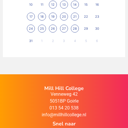
10
11
12
13
14
15
16
17
18
19
20
21
22
23
24
25
26
27
28
29
30
31
1
2
3
4
5
6
Mill Hill College
Venneweg 42
5051BP Goirle
013 54 20 538
info@millhillcollege.nl
Snel naar