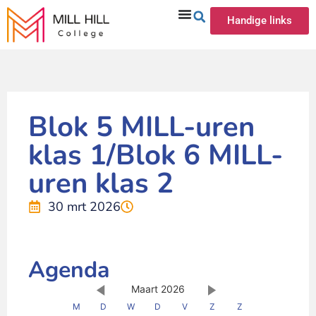
Handige links
Blok 5 MILL-uren
klas 1/Blok 6 MILL-
uren klas 2
30 mrt 2026
Agenda
Maart 2026
M
D
W
D
V
Z
Z