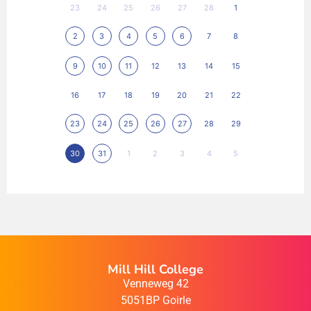
23
24
25
26
27
28
1
2
3
4
5
6
7
8
9
10
11
12
13
14
15
16
17
18
19
20
21
22
23
24
25
26
27
28
29
30
31
1
2
3
4
5
Mill Hill College
Venneweg 42
5051BP Goirle