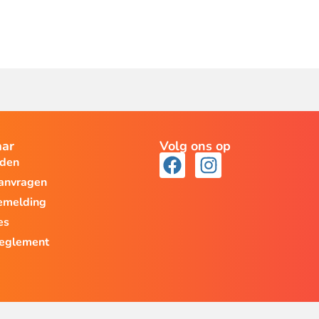
aar
Volg ons op
lden
aanvragen
emelding
es
reglement