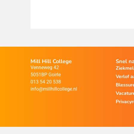
Mill Hill College
Snel n
Venneweg 42
Ziekme
5051BP Goirle
Verlof 
013 54 20 538
Blessur
info@millhillcollege.nl
Vacatur
Privacy