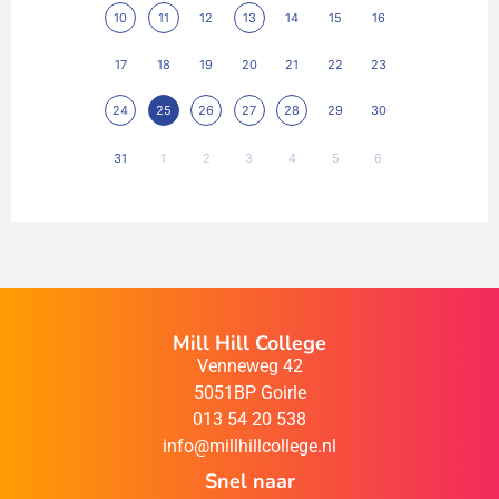
10
11
12
13
14
15
16
17
18
19
20
21
22
23
24
25
26
27
28
29
30
31
1
2
3
4
5
6
Mill Hill College
Venneweg 42
5051BP Goirle
013 54 20 538
info@millhillcollege.nl
Snel naar