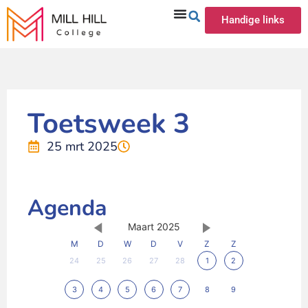
Handige links
Toetsweek 3
25 mrt 2025
Agenda
Maart 2025
M
D
W
D
V
Z
Z
24
25
26
27
28
1
2
3
4
5
6
7
8
9