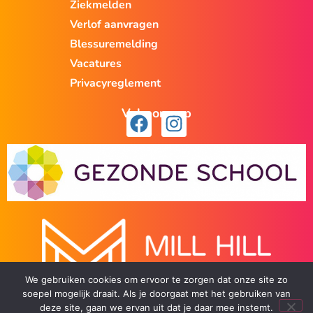
Ziekmelden
Verlof aanvragen
Blessuremelding
Vacatures
Privacyreglement
Volg ons op
We gebruiken cookies om ervoor te zorgen dat onze site zo
soepel mogelijk draait. Als je doorgaat met het gebruiken van
deze site, gaan we ervan uit dat je daar mee instemt.