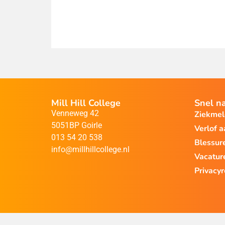
Mill Hill College
Snel n
Venneweg 42
Ziekme
5051BP Goirle
Verlof 
013 54 20 538
Blessur
info@millhillcollege.nl
Vacatur
Privacy