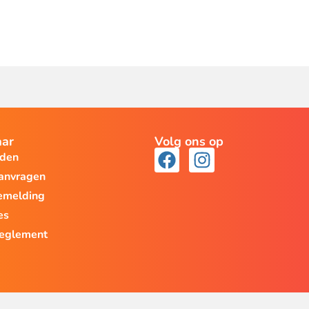
aar
Volg ons op
lden
aanvragen
emelding
es
reglement