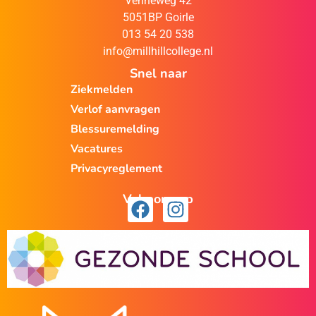
Venneweg 42
5051BP Goirle
013 54 20 538
info@millhillcollege.nl
Snel naar
Ziekmelden
Verlof aanvragen
Blessuremelding
Vacatures
Privacyreglement
Volg ons op