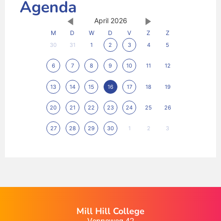
Agenda
April 2026
M
D
W
D
V
Z
Z
30
31
1
2
3
4
5
6
7
8
9
10
11
12
13
14
15
16
17
18
19
20
21
22
23
24
25
26
27
28
29
30
1
2
3
Mill Hill College