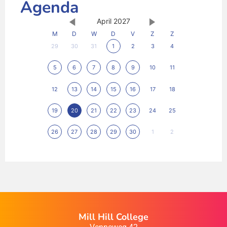
Agenda
April 2027
M
D
W
D
V
Z
Z
29
30
31
1
2
3
4
5
6
7
8
9
10
11
12
13
14
15
16
17
18
19
20
21
22
23
24
25
26
27
28
29
30
1
2
Mill Hill College