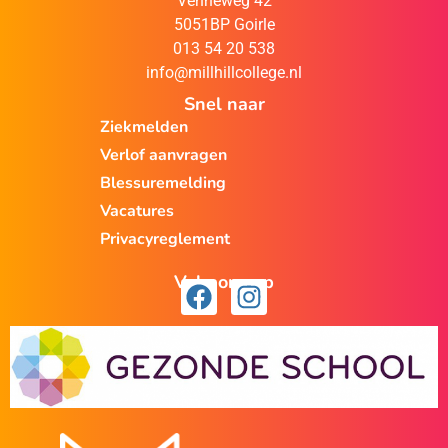
Venneweg 42
5051BP Goirle
013 54 20 538
info@millhillcollege.nl
Snel naar
Ziekmelden
Verlof aanvragen
Blessuremelding
Vacatures
Privacyreglement
Volg ons op