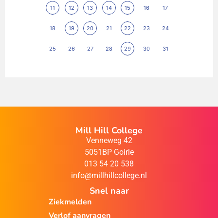
11
12
13
14
15
16
17
18
19
20
21
22
23
24
25
26
27
28
29
30
31
Mill Hill College
Venneweg 42
5051BP Goirle
013 54 20 538
info@millhillcollege.nl
Snel naar
Ziekmelden
Verlof aanvragen