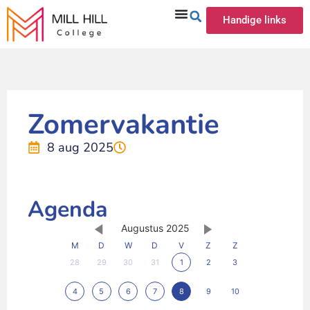
Handige links
Zomervakantie
8 aug 2025
Agenda
Augustus 2025
M
D
W
D
V
Z
Z
28
29
30
31
1
2
3
4
5
6
7
8
9
10