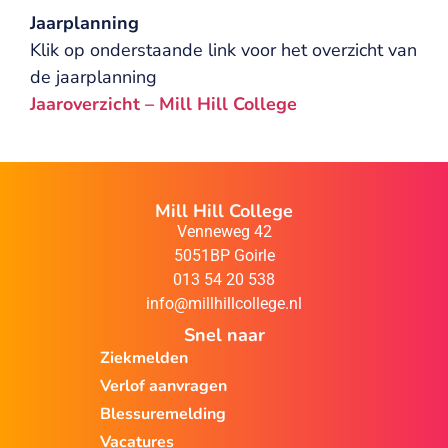
Jaarplanning
Klik op onderstaande link voor het overzicht van
de jaarplanning
Jaaroverzicht – Mill Hill College
Mill Hill College
Venneweg 42
5051BP Goirle
013 54 20 538
info@millhillcollege.nl
Snel naar
Ziekmelden
Verlof aanvragen
Blessuremelding
Vacatures