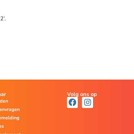
2’.
aar
Volg ons op
lden
aanvragen
emelding
es