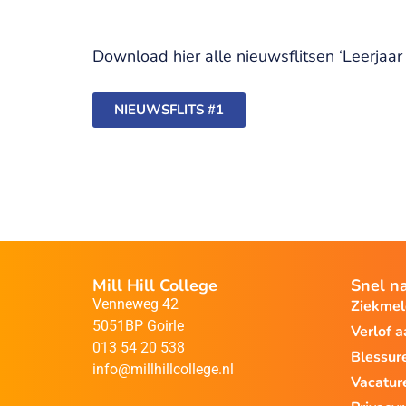
Download hier alle nieuwsflitsen ‘Leerjaar 
NIEUWSFLITS #1
Mill Hill College
Snel n
Venneweg 42
Ziekme
5051BP Goirle
Verlof 
013 54 20 538
Blessur
info@millhillcollege.nl
Vacatur