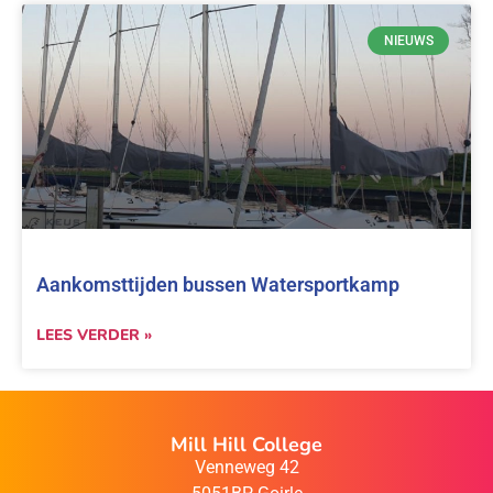
NIEUWS
Aankomsttijden bussen Watersportkamp
LEES VERDER »
Mill Hill College
Venneweg 42