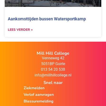
Aankomsttijden bussen Watersportkamp
LEES VERDER »
Mill Hill College
Venneweg 42
5051BP Goirle
013 54 20 538
info@millhillcollege.nl
Snel naar
Ziekmelden
Verlof aanvragen
Blessuremelding